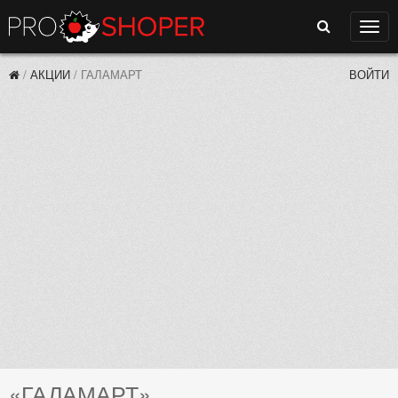
Поиск
Нави
/
АКЦИИ
/
ГАЛАМАРТ
ВОЙТИ
«ГАЛАМАРТ»