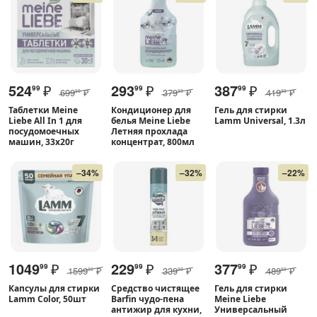
524
₽
293
₽
387
₽
99
99
99
699
₽
379
₽
419
₽
99
99
99
Таблетки Meine
Кондиционер для
Гель для стирки
Liebe All In 1 для
белья Meine Liebe
Lamm Universal, 1.3л
посудомоечных
Летняя прохлада
машин, 33х20г
концентрат, 800мл
–34%
–32%
–22%
1049
₽
229
₽
377
₽
99
99
99
1599
₽
339
₽
489
₽
00
99
99
Капсулы для стирки
Средство чистящее
Гель для стирки
Lamm Color, 50шт
Barfin чудо-пена
Meine Liebe
антижир для кухни,
Универсальный