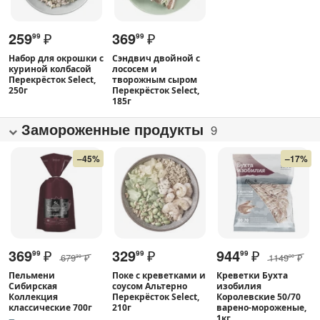
259
₽
369
₽
99
99
Набор для окрошки с
Сэндвич двойной с
куриной колбасой
лососем и
Перекрёсток Select,
творожным сыром
250г
Перекрёсток Select,
185г
Замороженные продукты
9
–45%
–17%
369
₽
329
₽
944
₽
99
99
99
679
₽
1149
₽
99
00
Пельмени
Поке с креветками и
Креветки Бухта
Сибирская
соусом Альтерно
изобилия
Коллекция
Перекрёсток Select,
Королевские 50/70
классические 700г
210г
варено-мороженые,
1кг