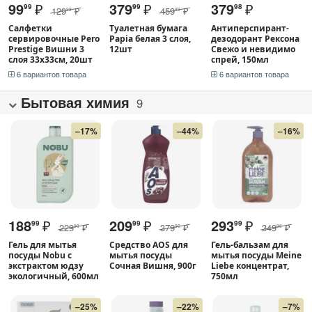
99
₽
379
₽
379
₽
99
99
98
129
₽
459
₽
99
99
Салфетки
Туалетная бумага
Антиперспирант-
сервировочные Pero
Papia белая 3 слоя,
дезодорант Рексона
Prestige Вишни 3
12шт
Свежо и невидимо
слоя 33х33см, 20шт
спрей, 150мл
6 вариантов товара
6 вариантов товара
Бытовая химия
9
–17%
–44%
–16%
188
₽
209
₽
293
₽
99
99
99
229
₽
379
₽
349
₽
99
99
99
Гель для мытья
Средство AOS для
Гель-бальзам для
посуды Nobu с
мытья посуды
мытья посуды Meine
экстрактом юдзу
Сочная Вишня, 900г
Liebe концентрат,
экологичный, 600мл
750мл
–25%
–22%
–7%