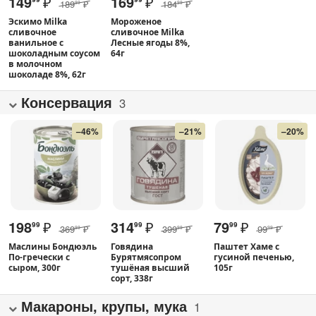
149
₽
169
₽
189
₽
184
₽
99
99
Эскимо Milka
Мороженое
сливочное
сливочное Milka
ванильное с
Лесные ягоды 8%,
шоколадным соусом
64г
в молочном
шоколаде 8%, 62г
Консервация
3
–46%
–21%
–20%
198
₽
314
₽
79
₽
99
99
99
369
₽
399
₽
99
₽
99
99
99
Маслины Бондюэль
Говядина
Паштет Хаме с
По-гречески с
Бурятмясопром
гусиной печенью,
сыром, 300г
тушёная высший
105г
сорт, 338г
Макароны, крупы, мука
1