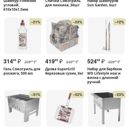
Шампур FireWood
Спички Союзгриль
Набор шампуров
угловой,
для пикника, 30шт
Sun Garden, 6шт
610х10х1.5мм
–21%
–23%
–12%
314
₽
419
₽
524
₽
99
99
99
399
₽
549
₽
599
₽
99
99
00
Гель Союзгриль для
Дрова SuperGrill
Набор для барбекю
розжига, 500 мл
березовые сухие, 6кг
WD Lifestyle нож и
вилка с длинной
ручкой
–31%
–52%
–23%