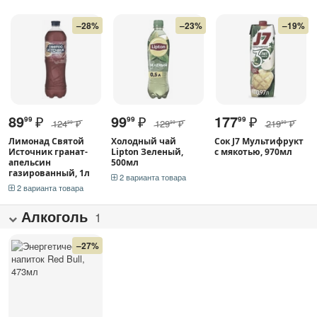
–28%
–23%
–19%
89
₽
99
₽
177
₽
99
99
99
124
₽
129
₽
219
₽
99
99
99
Лимонад Святой
Холодный чай
Сок J7 Мультифрукт
Источник гранат-
Lipton Зеленый,
с мякотью, 970мл
апельсин
500мл
газированный, 1л
2 варианта товара
2 варианта товара
Алкоголь
1
–27%