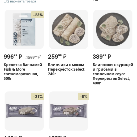
2 варианта товара
–23%
996
₽
259
₽
389
₽
99
99
99
1299
₽
00
Креветка Ваннамей
Блинчики с мясом
Блинчики с курицей
Fish & More
Перекрёсток Select,
и грибами в
свежемороженая,
240г
сливочном соусе
500г
Перекрёсток Select,
400г
–21%
–8%
99
99