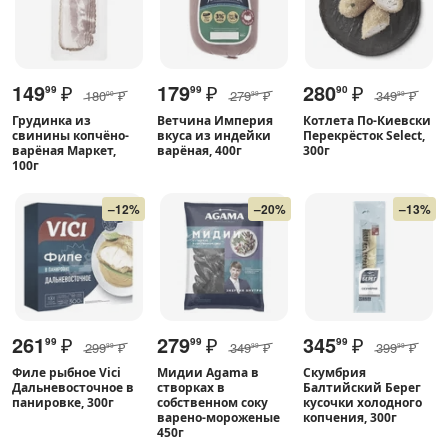
149
₽
179
₽
280
₽
99
99
90
180
₽
279
₽
349
₽
00
99
99
Грудинка из
Ветчина Империя
Котлета По-Киевски
свинины копчёно-
вкуса из индейки
Перекрёсток Select,
варёная Маркет,
варёная, 400г
300г
100г
–12%
–20%
–13%
261
₽
279
₽
345
₽
99
99
99
299
₽
349
₽
399
₽
99
99
99
Филе рыбное Vici
Мидии Agama в
Скумбрия
Дальневосточное в
створках в
Балтийский Берег
панировке, 300г
собственном соку
кусочки холодного
варено-мороженые
копчения, 300г
450г