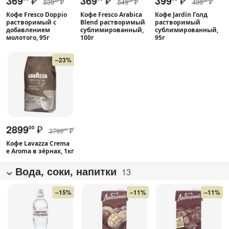
369
₽
369
₽
399
₽
539
₽
549
₽
499
₽
99
99
99
Кофе Fresco Doppio
Кофе Fresco Arabica
Кофе Jardin Голд
растворимый с
Blend растворимый
растворимый
добавлением
сублимированный,
сублимированный,
молотого, 95г
100г
95г
–23%
2899
₽
00
3799
₽
00
Кофе Lavazza Crema
e Aroma в зёрнах, 1кг
Вода, соки, напитки
13
–15%
–11%
–11%