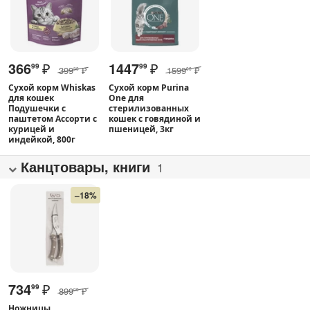
366
₽
1447
₽
99
99
399
₽
1599
₽
99
00
Сухой корм Whiskas
Сухой корм Purina
для кошек
One для
Подушечки с
стерилизованных
паштетом Ассорти с
кошек с говядиной и
курицей и
пшеницей, 3кг
индейкой, 800г
Канцтовары, книги
1
–18%
734
₽
99
899
₽
00
Ножницы