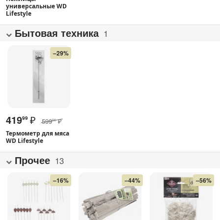
универсальные WD
Lifestyle
Бытовая техника
1
–29%
419
₽
99
599
₽
00
Термометр для мяса
WD Lifestyle
Прочее
13
–16%
–44%
–56%