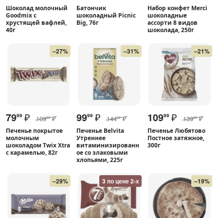
Шоколад молочный
Батончик
Набор конфет Merci
Goodmix с
шоколадный Picnic
шоколадные
хрустящей вафлей,
Big, 76г
ассорти 8 видов
40г
шоколада, 250г
–27%
–31%
–21%
79
₽
99
₽
109
₽
99
99
99
109
₽
144
₽
139
₽
99
99
99
Печенье покрытое
Печенье Belvita
Печенье Любятово
молочным
Утреннее
Постное затяжное,
шоколадом Twix Xtra
витаминизированн
300г
с карамелью, 82г
ое со злаковыми
хлопьями, 225г
–29%
3 по цене 2-х
–19%