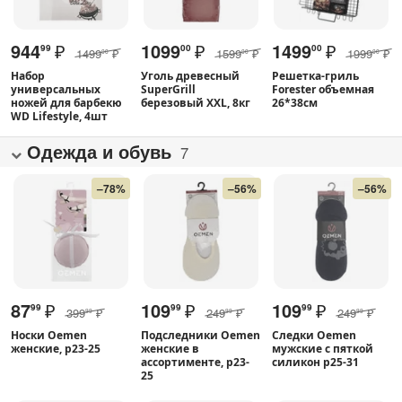
944
₽
1099
₽
1499
₽
99
00
00
1499
₽
1599
₽
1999
₽
00
00
00
Набор
Уголь древесный
Решетка-гриль
универсальных
SuperGrill
Forester объемная
ножей для барбекю
березовый XXL, 8кг
26*38см
WD Lifestyle, 4шт
Одежда и обувь
7
–78%
–56%
–56%
87
₽
109
₽
109
₽
99
99
99
399
₽
249
₽
249
₽
99
99
99
Носки Oemen
Подследники Oemen
Следки Oemen
женские, р23-25
женские в
мужские с пяткой
ассортименте, р23-
силикон р25-31
25