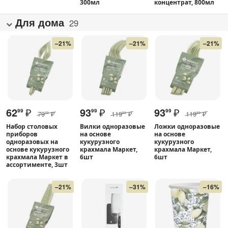
300мл
концентрат, 800мл
Для дома
29
–21%
–21%
–21%
62
₽
93
₽
93
₽
99
99
99
79
₽
119
₽
119
₽
99
99
99
Набор столовых
Вилки одноразовые
Ложки одноразовые
приборов
на основе
на основе
одноразовых на
кукурузного
кукурузного
основе кукурузного
крахмала Маркет,
крахмала Маркет,
крахмала Маркет в
6шт
6шт
ассортименте, 3шт
–21%
–31%
–16%