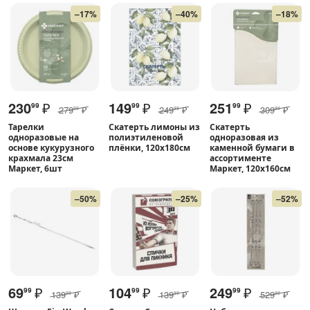
–17%
–40%
–18%
230
₽
149
₽
251
₽
99
99
99
279
₽
249
₽
309
₽
99
99
99
Тарелки
Скатерть лимоны из
Скатерть
одноразовые на
полиэтиленовой
одноразовая из
основе кукурузного
плёнки, 120х180см
каменной бумаги в
крахмала 23см
ассортименте
Маркет, 6шт
Маркет, 120х160см
–50%
–25%
–52%
69
₽
104
₽
249
₽
99
99
99
139
₽
139
₽
529
₽
99
99
99