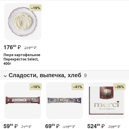
–19%
176
₽
90
219
₽
99
Пюре картофельное
Перекрёсток Select,
400г
Сладости, выпечка, хлеб
9
–16%
–41%
–26%
59
₽
69
₽
524
₽
99
99
99
71
₽
119
₽
709
₽
99
99
99