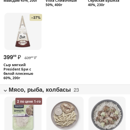
Маасдам 45%, 200г
Viola Сливочный
Сербская Брынза
50%, 400г
40%, 230г
–37%
399
₽
99
639
₽
99
Сыр мягкий
President Бри с
белой плесенью
60%, 200г
Мясо, рыба, колбасы
23
2 по цене 1-го