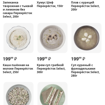
Запеканка
Хумус Шеф
Плов с курицей
творожная с тыквой
Перекрёсток, 150г
Перекрёсток Select,
и лимоном без
200г
сахара Перекрёсток
Select, 200г
199
₽
199
₽
199
₽
99
99
99
Каша пшённая на
Крем-суп грибной
Суп куриный с
молоке Перекрёсток
Перекрёсток Select,
фрикадельками
Select, 250г
300г
Перекрёсток Select,
280г