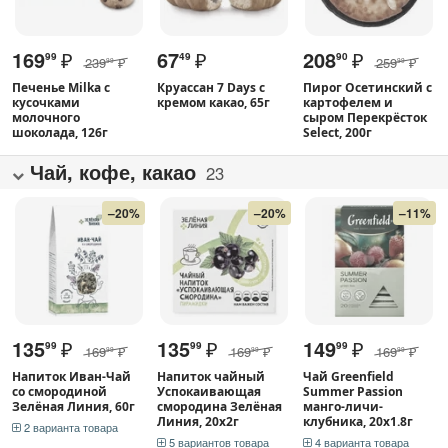
169
₽
67
₽
208
₽
99
49
90
239
₽
259
₽
99
99
Печенье Milka с
Круассан 7 Days с
Пирог Осетинский с
кусочками
кремом какао, 65г
картофелем и
молочного
сыром Перекрёсток
шоколада, 126г
Select, 200г
Чай, кофе, какао
23
–20%
–20%
–11%
135
₽
135
₽
149
₽
99
99
99
169
₽
169
₽
169
₽
99
99
99
Напиток Иван-Чай
Напиток чайный
Чай Greenfield
со смородиной
Успокаивающая
Summer Passion
Зелёная Линия, 60г
смородина Зелёная
манго-личи-
Линия, 20х2г
клубника, 20х1.8г
2 варианта товара
5 вариантов товара
4 варианта товара