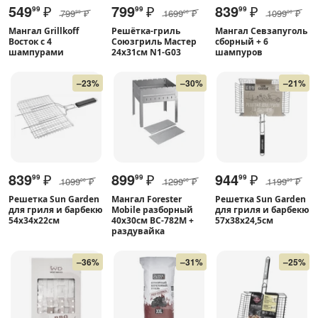
549
₽
799
₽
839
₽
99
99
99
799
₽
1699
₽
1099
₽
99
00
00
Мангал Grillkoff
Решётка-гриль
Мангал Севзапуголь
Восток с 4
Союзгриль Мастер
сборный + 6
шампурами
24x31см N1-G03
шампуров
–23%
–30%
–21%
839
₽
899
₽
944
₽
99
99
99
1099
₽
1299
₽
1199
₽
00
00
99
Решетка Sun Garden
Мангал Forester
Решетка Sun Garden
для гриля и барбекю
Mobile разборный
для гриля и барбекю
54х34х22см
40x30см BC-782M +
57х38х24,5см
раздувайка
–36%
–31%
–25%