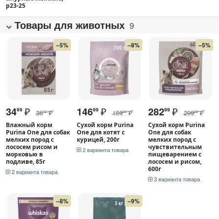
р23-25
Товары для животных
9
–5%
–8%
–5%
34
₽
146
₽
282
₽
99
99
99
36
₽
159
₽
299
₽
99
99
99
Влажный корм
Сухой корм Purina
Сухой корм Purina
Purina One для собак
One для котят с
One для собак
мелких пород с
курицей, 200г
мелких пород с
лососем рисом и
чувствительным
2 варианта товара
морковью в
пищеварением с
подливе, 85г
лососем и рисом,
600г
2 варианта товара
3 варианта товара
–8%
–9%