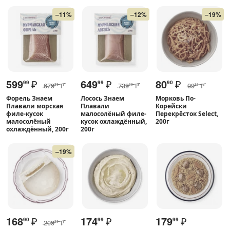
–11%
–12%
–19%
599
₽
649
₽
80
₽
99
99
90
679
₽
739
₽
99
₽
99
99
99
Форель Знаем
Лосось Знаем
Морковь По-
Плавали морская
Плавали
Корейски
филе-кусок
малосолёный филе-
Перекрёсток Select,
малосолёный
кусок охлаждённый,
200г
охлаждённый, 200г
200г
–19%
168
₽
174
₽
179
₽
90
99
99
209
₽
99