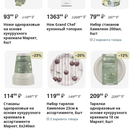
93
₽
1363
₽
79
₽
99
99
99
119
₽
1999
₽
95
₽
99
00
99
Ножи одноразовые
Нож Grand Chef
Набор стаканов
на основе
кухонный топорик
Хамелеон 200мл,
кукурузного
6шт
крахмала Маркет,
2 варианта товара
6шт
–23%
–20%
–12%
114
₽
119
₽
209
₽
99
99
99
149
₽
149
₽
239
₽
99
99
99
Стаканы
Набор тарелок
Тарелки
одноразовые на
Хамелеон 23см в
одноразовые на
основе кукурузного
ассортименте, 6шт
основе кукурузного
крахмала в
крахмала 18 см
2 варианта товара
ассортименте
Маркет, 6шт
Маркет, 6х240мл