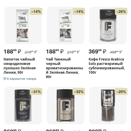
–14%
–14%
–26%
188
₽
188
₽
369
₽
99
99
99
219
₽
219
₽
499
₽
99
99
99
Напиток чайный
Чай Таежный
Кофе Fresco Arabica
смородиновое
черный
Solo растворимый
лукошко Зелёная
ароматизированны
сублимированный,
Линия, 90г
й Зелёная Линия,
100г
80г
6 вариантов товара
–31%
–32%
–20%
99
99
99