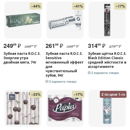
–44%
–41%
–17%
249
₽
261
₽
314
₽
99
99
99
449
₽
449
₽
379
₽
99
99
99
Зубная паста R.O.C.S.
Зубная паста R.O.C.S.
Зубная щётка R.O.C.S.
Энергия утра
Sensitive
Black Edition Classic
двойная мята, 74г
мгновенный эффект
средней жёсткости в
для
ассортименте
чувствительный
2 варианта товара
зубов, 94г
2 варианта товара
–23%
–17%
2 по цене 1-го