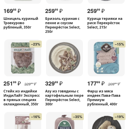
169
₽
259
₽
259
₽
98
99
99
Шницель куриный
Бризоль куриная с
Курица терияки на
Троекурово
пенне и соусом
рисе Перекрёсток
рубленый, 350г
Перекрёсток Select,
Select, 215г
250г
–23%
–15%
251
₽
329
₽
177
₽
99
99
99
329
₽
209
₽
99
99
Стейк из индейки
Азу из говядины с
Фарш из мяса
ИндиЛайт Экспресс
картофельным пюре
индеек Пава-Пава
в пряных специях
Перекрёсток Select,
Премиум
охлажденный, 350г
300г
рубленный, 400г
–16%
–35%
–19%