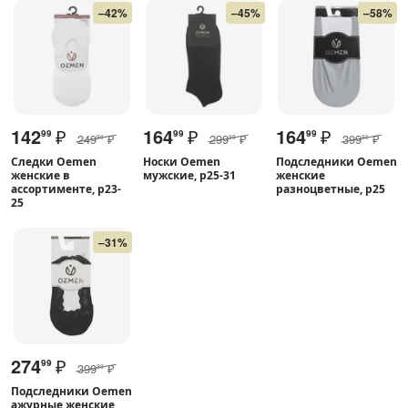
–42%
–45%
–58%
142
₽
164
₽
164
₽
99
99
99
249
₽
299
₽
399
₽
99
99
99
Следки Oemen
Носки Oemen
Подследники Oemen
женские в
мужские, р25-31
женские
ассортименте, р23-
разноцветные, р25
25
–31%
274
₽
99
399
₽
99
Подследники Oemen
ажурные женские,