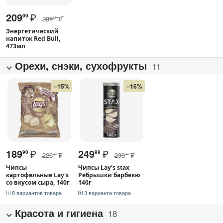
209
₽
99
289
₽
99
Энергетический
напиток Red Bull,
473мл
Орехи, снэки, сухофрукты
11
–15%
–16%
189
₽
249
₽
90
99
226
₽
299
₽
00
90
Чипсы
Чипсы Lay's stax
картофельные Lay's
Ребрышки барбекю
со вкусом сыра, 140г
140г
8 вариантов товара
3 варианта товара
Красота и гигиена
18