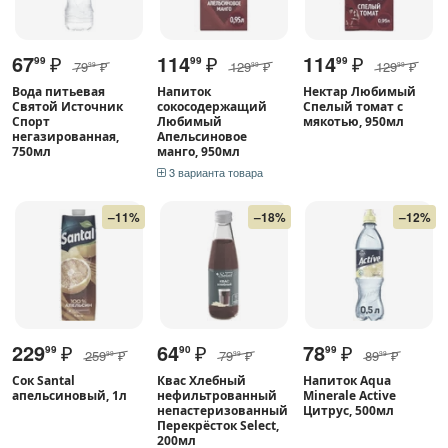
67
₽
114
₽
114
₽
99
99
99
79
₽
129
₽
129
₽
99
99
99
Вода питьевая
Напиток
Нектар Любимый
Святой Источник
сокосодержащий
Спелый томат с
Спорт
Любимый
мякотью, 950мл
негазированная,
Апельсиновое
750мл
манго, 950мл
3 варианта товара
–11%
–18%
–12%
229
₽
64
₽
78
₽
99
90
99
259
₽
79
₽
89
₽
99
99
99
Сок Santal
Квас Хлебный
Напиток Aqua
апельсиновый, 1л
нефильтрованный
Minerale Active
непастеризованный
Цитрус, 500мл
Перекрёсток Select,
200мл