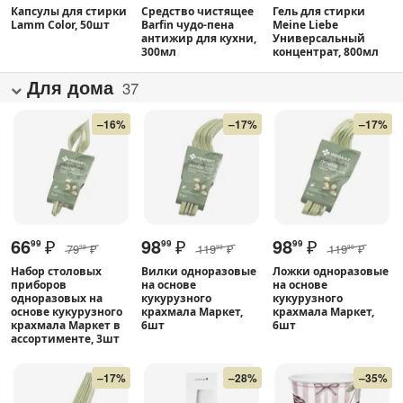
Капсулы для стирки
Средство чистящее
Гель для стирки
Lamm Color, 50шт
Barfin чудо-пена
Meine Liebe
антижир для кухни,
Универсальный
300мл
концентрат, 800мл
Для дома
37
–16%
–17%
–17%
66
₽
98
₽
98
₽
99
99
99
79
₽
119
₽
119
₽
99
99
99
Набор столовых
Вилки одноразовые
Ложки одноразовые
приборов
на основе
на основе
одноразовых на
кукурузного
кукурузного
основе кукурузного
крахмала Маркет,
крахмала Маркет,
крахмала Маркет в
6шт
6шт
ассортименте, 3шт
–17%
–28%
–35%