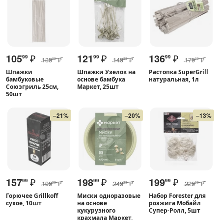
105
₽
121
₽
136
₽
99
99
99
139
₽
149
₽
179
₽
99
99
99
Шпажки
Шпажки Узелок на
Растопка SuperGrill
бамбуковые
основе бамбука
натуральная, 1л
Союзгриль 25см,
Маркет, 25шт
50шт
–21%
–20%
–13%
157
₽
198
₽
199
₽
99
99
99
199
₽
249
₽
229
₽
99
99
99
Горючее Grillkoff
Миски одноразовые
Набор Forester для
сухое, 10шт
на основе
розжига Мобайл
кукурузного
Супер-Ролл, 5шт
крахмала Маркет,