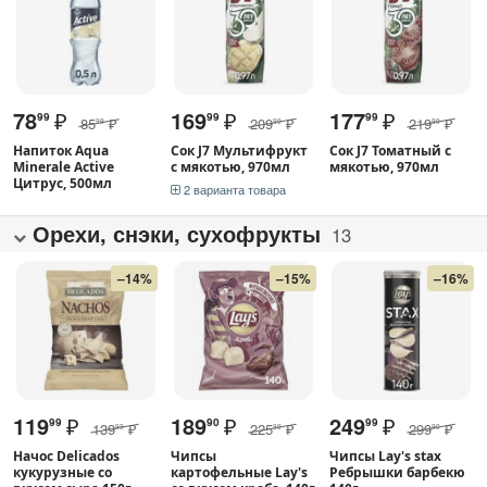
78
₽
169
₽
177
₽
99
99
99
85
₽
209
₽
219
₽
99
99
99
Напиток Aqua
Сок J7 Мультифрукт
Сок J7 Томатный с
Minerale Active
с мякотью, 970мл
мякотью, 970мл
Цитрус, 500мл
2 варианта товара
Орехи, снэки, сухофрукты
13
–14%
–15%
–16%
119
₽
189
₽
249
₽
99
90
99
139
₽
225
₽
299
₽
99
99
90
Начос Delicados
Чипсы
Чипсы Lay's stax
кукурузные со
картофельные Lay's
Ребрышки барбекю