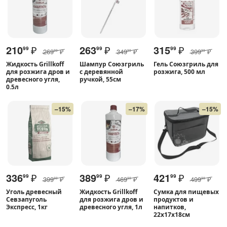
210
₽
263
₽
315
₽
99
99
99
269
₽
349
₽
399
₽
99
99
99
Жидкость Grillkoff
Шампур Союзгриль
Гель Союзгриль для
для розжига дров и
с деревянной
розжига, 500 мл
древесного угля,
ручкой, 55см
0.5л
–15%
–17%
–15%
336
₽
389
₽
421
₽
99
99
99
399
₽
469
₽
499
₽
99
99
99
Уголь древесный
Жидкость Grillkoff
Сумка для пищевых
Севзапуголь
для розжига дров и
продуктов и
Экспресс, 1кг
древесного угля, 1л
напитков,
22x17x18см