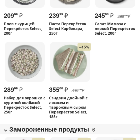
209
₽
239
₽
245
₽
99
99
00
289
₽
99
Плов с курицей
Паста Перекрёсток
Салат Мимоза с
Перекрёсток Select,
Select Карбонара,
неркой Перекрёсток
200г
250г
Select, 200г
–15%
289
₽
355
₽
99
00
419
₽
99
Набор для окрошки с
Сэндвич двойной с
куриной колбасой
лососем и
Перекрёсток Select,
творожным сыром
250г
Перекрёсток Select,
185г
Замороженные продукты
6