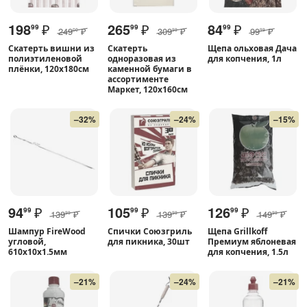
198
₽
265
₽
84
₽
99
99
99
249
₽
309
₽
99
₽
00
99
99
Скатерть вишни из
Скатерть
Щепа ольховая Дача
полиэтиленовой
одноразовая из
для копчения, 1л
плёнки, 120х180см
каменной бумаги в
ассортименте
Маркет, 120х160см
–32%
–24%
–15%
94
₽
105
₽
126
₽
99
99
99
139
₽
139
₽
149
₽
99
99
99
Шампур FireWood
Спички Союзгриль
Щепа Grillkoff
угловой,
для пикника, 30шт
Премиум яблоневая
610х10х1.5мм
для копчения, 1.5л
–21%
–24%
–21%