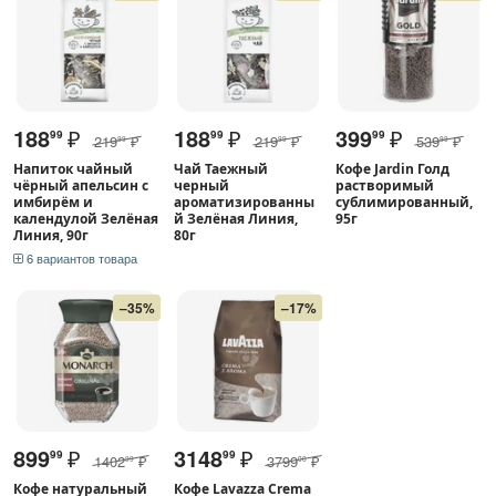
188
₽
188
₽
399
₽
99
99
99
219
₽
219
₽
539
₽
99
99
99
Напиток чайный
Чай Таежный
Кофе Jardin Голд
чёрный апельсин с
черный
растворимый
имбирём и
ароматизированны
сублимированный,
календулой Зелёная
й Зелёная Линия,
95г
Линия, 90г
80г
6 вариантов товара
–35%
–17%
899
₽
3148
₽
99
99
1402
₽
3799
₽
99
00
Кофе натуральный
Кофе Lavazza Crema