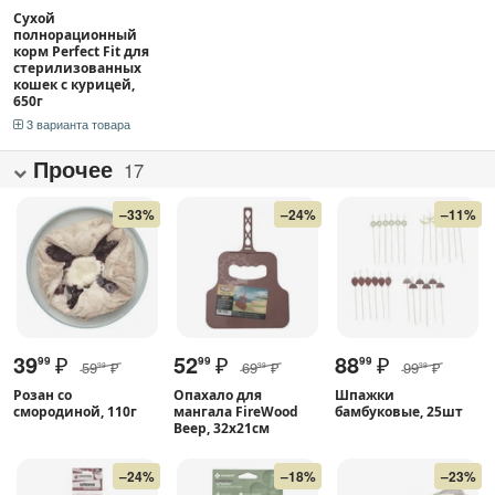
Сухой
полнорационный
корм Perfect Fit для
стерилизованных
кошек с курицей,
650г
3 варианта товара
Прочее
17
–33%
–24%
–11%
39
₽
52
₽
88
₽
99
99
99
59
₽
69
₽
99
₽
99
99
99
Розан со
Опахало для
Шпажки
смородиной, 110г
мангала FireWood
бамбуковые, 25шт
Веер, 32x21см
–24%
–18%
–23%