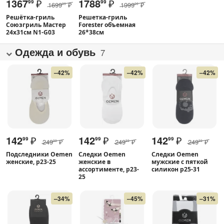
1367
₽
1788
₽
99
99
1699
₽
1999
₽
99
00
Решётка-гриль
Решетка-гриль
Союзгриль Мастер
Forester объемная
24x31см N1-G03
26*38см
Одежда и обувь
7
–42%
–42%
–42%
142
₽
142
₽
142
₽
99
99
99
249
₽
249
₽
249
₽
99
99
99
Подследники Oemen
Следки Oemen
Следки Oemen
женские, р23-25
женские в
мужские с пяткой
ассортименте, р23-
силикон р25-31
25
–34%
–45%
–31%