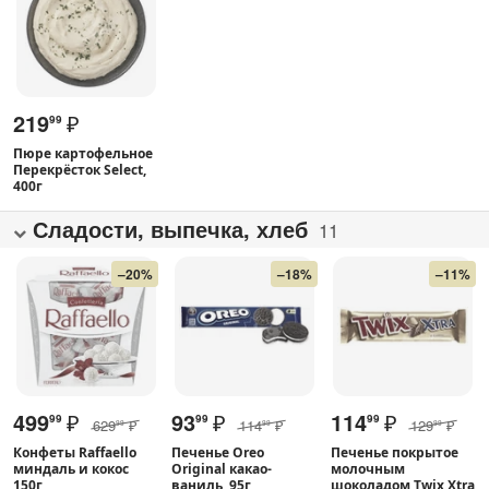
219
₽
99
Пюре картофельное
Перекрёсток Select,
400г
Сладости, выпечка, хлеб
11
–20%
–18%
–11%
499
₽
93
₽
114
₽
99
99
99
629
₽
114
₽
129
₽
99
99
99
Конфеты Raffaello
Печенье Oreo
Печенье покрытое
миндаль и кокос
Original какао-
молочным
150г
ваниль, 95г
шоколадом Twix Xtra