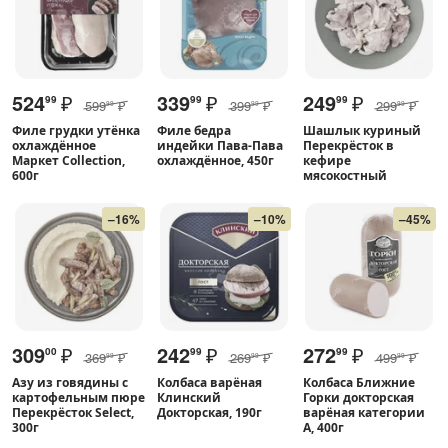
524
₽
339
₽
249
₽
99
99
99
599
₽
399
₽
299
₽
99
99
99
Филе грудки утёнка
Филе бедра
Шашлык куриный
охлаждённое
индейки Пава-Пава
Перекрёсток в
Маркет Collection,
охлаждённое, 450г
кефире
600г
мясокостный
–16%
–10%
–45%
309
₽
242
₽
272
₽
00
99
99
369
₽
269
₽
499
₽
99
99
99
Азу из говядины с
Колбаса варёная
Колбаса Ближние
картофельным пюре
Клинский
Горки докторская
Перекрёсток Select,
Докторская, 190г
варёная категории
300г
А, 400г