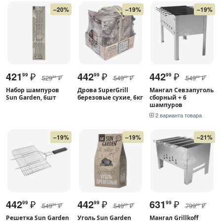
–20%
–19%
–19%
421
₽
442
₽
442
₽
99
99
99
529
₽
549
₽
549
₽
99
99
99
Набор шампуров
Дрова SuperGrill
Мангал Севзапуголь
Sun Garden, 6шт
березовые сухие, 6кг
сборный + 6
шампуров
2 варианта товара
–19%
–19%
–21%
442
₽
442
₽
631
₽
99
99
99
549
₽
549
₽
799
₽
99
99
99
Решетка Sun Garden
Уголь Sun Garden
Мангал Grillkoff