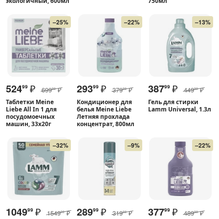
экологичный, 600мл
750мл
–25%
–22%
–13%
524
₽
293
₽
387
₽
99
99
99
699
₽
379
₽
449
₽
99
99
99
Таблетки Meine
Кондиционер для
Гель для стирки
Liebe All In 1 для
белья Meine Liebe
Lamm Universal, 1.3л
посудомоечных
Летняя прохлада
машин, 33х20г
концентрат, 800мл
–32%
–9%
–22%
1049
₽
289
₽
377
₽
99
99
99
1549
₽
319
₽
489
₽
00
99
99