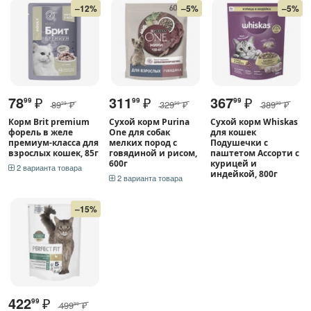
–12%
–5%
–5%
78
₽
311
₽
367
₽
99
99
99
89
₽
329
₽
389
₽
99
99
99
Корм Brit premium
Сухой корм Purina
Сухой корм Whiskas
форель в желе
One для собак
для кошек
премиум-класса для
мелких пород с
Подушечки с
взрослых кошек, 85г
говядиной и рисом,
паштетом Ассорти с
600г
курицей и
2 варианта товара
индейкой, 800г
2 варианта товара
–15%
422
₽
99
499
₽
99