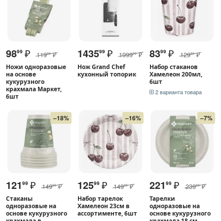
98
₽
1435
₽
83
₽
99
99
99
119
₽
1999
₽
129
₽
99
00
99
Ножи одноразовые
Нож Grand Chef
Набор стаканов
на основе
кухонный топорик
Хамелеон 200мл,
кукурузного
6шт
крахмала Маркет,
2 варианта товара
6шт
–18%
–16%
–7%
121
₽
125
₽
221
₽
99
99
99
149
₽
149
₽
239
₽
99
99
99
Стаканы
Набор тарелок
Тарелки
одноразовые на
Хамелеон 23см в
одноразовые на
основе кукурузного
ассортименте, 6шт
основе кукурузного
крахмала в
крахмала 18 см