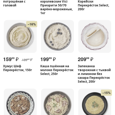
потрошёная с
королевские Vici
Корейски
головой
Приорити 50/70
Перекрёсток Select,
варёно-мороженые,
200г
1кг
–16%
159
₽
199
₽
209
₽
00
99
99
189
₽
99
Хумус Шеф
Каша пшённая на
Запеканка
Перекрёсток, 150г
молоке Перекрёсток
творожная с тыквой
Select, 250г
и лимоном без
сахара Перекрёсток
Select, 200г
–15%