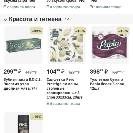
вкусом сыра 150г
со вкусом краба, 140г
140г
2 варианта товара
8 вариантов товара
3 варианта товара
Красота и гигиена
14
–33%
–18%
–13%
299
₽
104
₽
398
₽
99
99
99
449
₽
129
₽
459
₽
99
00
99
Зубная паста R.O.C.S.
Салфетки Pero
Туалетная бумага
Энергия утра
Prestige лимоны
Papia белая 3 слоя,
двойная мята, 74г
столовые
12шт
сервировочные 3
слоя 33х33см, 20шт
6 вариантов товара
–19%