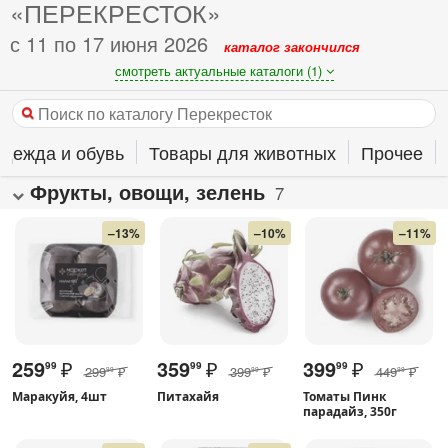
«ПЕРЕКРЕСТОК»
с 11 по 17 июня 2026
каталог закончился
смотреть актуальные каталоги (1)
дежда и обувь
Товары для животных
Прочее
Фрукты, овощи, зелень
7
–13%
–10%
–11%
259
₽
359
₽
399
₽
99
99
99
299
₽
399
₽
449
₽
99
99
99
Маракуйя, 4шт
Питахайя
Томаты Пинк
парадайз, 350г