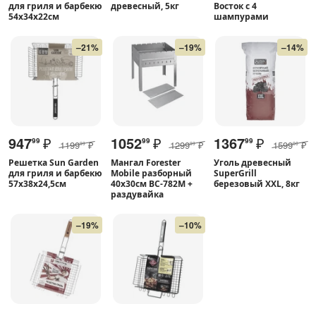
для гриля и барбекю
древесный, 5кг
Восток с 4
54х34х22см
шампурами
–21%
–19%
–14%
947
₽
1052
₽
1367
₽
99
99
99
1199
₽
1299
₽
1599
₽
99
99
00
Решетка Sun Garden
Мангал Forester
Уголь древесный
для гриля и барбекю
Mobile разборный
SuperGrill
57х38х24,5см
40x30см BC-782M +
березовый XXL, 8кг
раздувайка
–19%
–10%