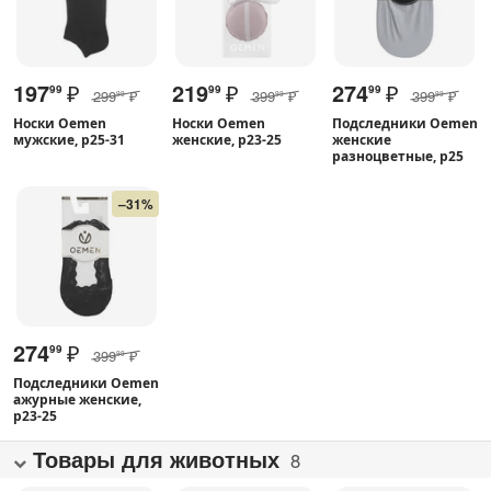
197
₽
219
₽
274
₽
99
99
99
299
₽
399
₽
399
₽
99
99
99
Носки Oemen
Носки Oemen
Подследники Oemen
мужские, р25-31
женские, р23-25
женские
разноцветные, р25
–31%
274
₽
99
399
₽
99
Подследники Oemen
ажурные женские,
р23-25
Товары для животных
8