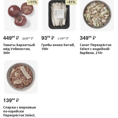
–11%
–21%
449
₽
93
₽
349
₽
99
99
99
509
₽
119
₽
99
99
Томаты Бархатный
Грибы еноки Китай,
Салат Перекрёсток
мёд Узбекистан,
100г
Select с индейкой-
300г
барбекю, 210г
139
₽
99
Спаржа с морковью
по-корейски
Перекрёсток Select,