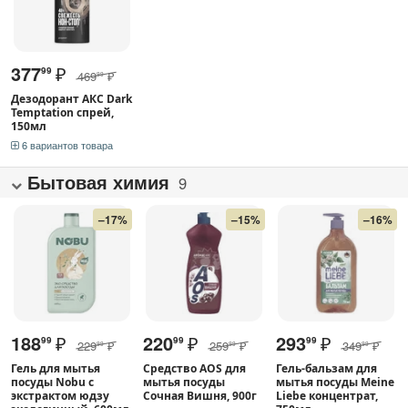
377
₽
99
469
₽
99
Дезодорант АКС Dark
Temptation спрей,
150мл
6 вариантов товара
Бытовая химия
9
–17%
–15%
–16%
188
₽
220
₽
293
₽
99
99
99
229
₽
259
₽
349
₽
99
99
99
Гель для мытья
Средство AOS для
Гель-бальзам для
посуды Nobu с
мытья посуды
мытья посуды Meine
экстрактом юдзу
Сочная Вишня, 900г
Liebe концентрат,