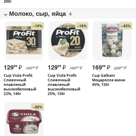
200г
Молоко, сыр, яйца
4
–19%
–19%
–43%
129
₽
129
₽
169
₽
99
99
99
160
₽
160
₽
299
₽
99
99
99
Сыр Viola Profit
Сыр Viola Profit
Сыр Galbani
Cливочный
Сливочный
Моцарелла мини
плавленый
плавленый
45%, 150г
высокобелковый
высокобелковый
22%, 140г
25%, 130г
–26%