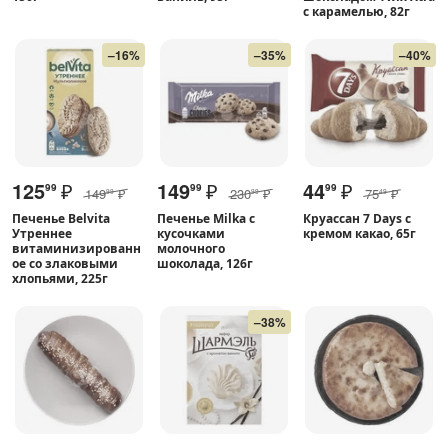
с карамелью, 82г
–16%
–35%
–40%
125
₽
149
₽
44
₽
99
99
99
149
₽
230
₽
75
₽
99
99
49
Печенье Belvita
Печенье Milka с
Круассан 7 Days с
Утреннее
кусочками
кремом какао, 65г
витаминизированн
молочного
ое со злаковыми
шоколада, 126г
хлопьями, 225г
–38%