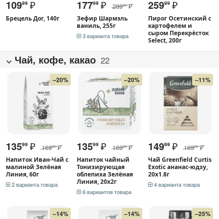
109
₽
177
₽
259
₽
99
99
99
289
₽
99
Брецель Дог, 140г
Зефир Шармэль
Пирог Осетинский с
ваниль, 255г
картофелем и
сыром Перекрёсток
3 варианта товара
Select, 200г
Чай, кофе, какао
22
–20%
–20%
–11%
135
₽
135
₽
149
₽
99
99
99
169
₽
169
₽
169
₽
99
99
99
Напиток Иван-Чай с
Напиток чайный
Чай Greenfield Curtis
малиной Зелёная
Тонизирующая
Exotic ананас-юдзу,
Линия, 60г
облепиха Зелёная
20х1.8г
Линия, 20х2г
2 варианта товара
4 варианта товара
6 вариантов товара
–14%
–14%
–25%