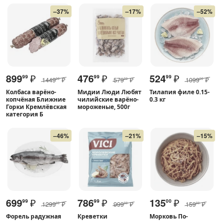
–37%
–17%
–52%
899
₽
476
₽
524
₽
99
99
99
1449
₽
579
₽
1099
₽
00
99
00
Колбаса варёно-
Мидии Люди Любят
Тилапия филе 0.15-
копчёная Ближние
чилийские варёно-
0.3 кг
Горки Кремлёвская
мороженые, 500г
категория Б
–46%
–21%
–15%
699
₽
786
₽
135
₽
99
99
00
1299
₽
999
₽
159
₽
00
99
99
Форель радужная
Креветки
Морковь По-