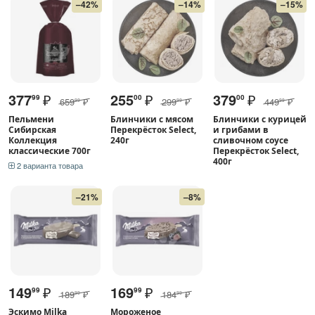
–42%
–14%
–15%
377
₽
255
₽
379
₽
99
00
00
659
₽
299
₽
449
₽
99
99
99
Пельмени
Блинчики с мясом
Блинчики с курицей
Сибирская
Перекрёсток Select,
и грибами в
Коллекция
240г
сливочном соусе
классические 700г
Перекрёсток Select,
400г
2 варианта товара
–21%
–8%
149
₽
169
₽
99
99
189
₽
184
₽
99
99
Эскимо Milka
Мороженое