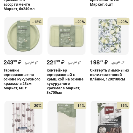
ассортименте
Маркет, 6шт
Маркет, 6х240мл
–12%
–20%
–20%
243
₽
221
₽
198
₽
99
99
99
279
₽
279
₽
249
₽
99
99
00
Тарелки
Контейнер
Скатерть лимоны из
одноразовые на
одноразовый с
полиэтиленовой
основе кукурузного
крышкой на основе
плёнки, 120х180см
крахмала 23см
кукурузного
Маркет, 6шт
крахмала Маркет,
3х700мл
–20%
–14%
–15%