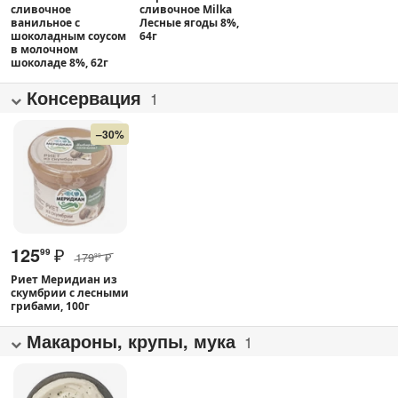
сливочное
сливочное Milka
ванильное с
Лесные ягоды 8%,
шоколадным соусом
64г
в молочном
шоколаде 8%, 62г
Консервация
1
–30%
125
₽
99
179
₽
99
Риет Меридиан из
скумбрии с лесными
грибами, 100г
Макароны, крупы, мука
1