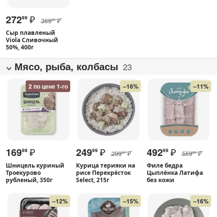
272
₽
99
369
₽
99
Сыр плавленый
Viola Сливочный
50%, 400г
Мясо, рыба, колбасы
23
2 по цене 1-го
–16%
–11%
169
₽
249
₽
492
₽
98
99
99
299
₽
559
₽
99
99
Шницель куриный
Курица терияки на
Филе бедра
Троекурово
рисе Перекрёсток
Цыплёнка Латифа
рубленый, 350г
Select, 215г
без кожи
–12%
–15%
–16%