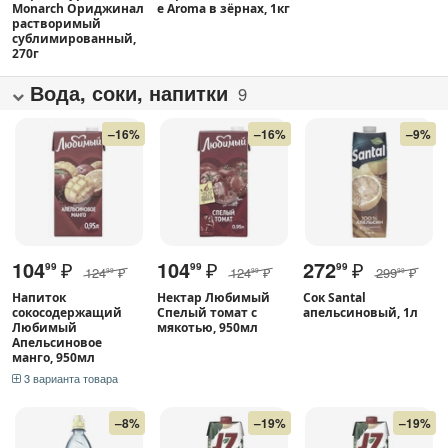
Monarch Ориджинал
e Aroma в зёрнах, 1кг
растворимый
сублимированный,
270г
Вода, соки, напитки
9
–16%
–16%
–9%
104
₽
104
₽
272
₽
99
99
99
124
₽
124
₽
299
₽
99
99
99
Напиток
Нектар Любимый
Сок Santal
сокосодержащий
Спелый томат с
апельсиновый, 1л
Любимый
мякотью, 950мл
Апельсиновое
манго, 950мл
3 варианта товара
–8%
–19%
–19%